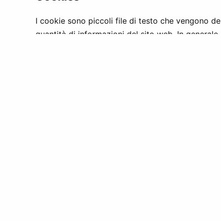
I cookie sono piccoli file di testo che vengono 
quantità di informazioni del sito web. In generale,
sono necessari per consentire agli utenti di navigar
I tuoi diritti come interessato
Come interessato hai il diritto di accedere ai tuoi 
tali dati. Hai inoltre il diritto di opporsi al tratta
info@julias-guesthouse.it
Hai il diritto di presentare un reclamo all’autorit
se ritieni che il trattamento dei tuoi dati personali
Contatto
Se hai domande sulla gestione dei tuoi dati person