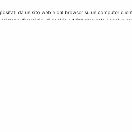
depositati da un sito web e dal browser su un computer cl
 esistono diversi tipi di cookie. Utilizziamo solo i cookie es
e e utilizzare le funzioni e i servizi di un sito web.
dati personali memorizzati presso di noi, nonché il diritto di 
mento dei tuoi dati personali e il diritto alla portabilità dei 
à di controllo competente (garante per la protezione dei dati
 violi la legge applicabile.
ali o desideri esercitare i tuoi diritti come persona interes