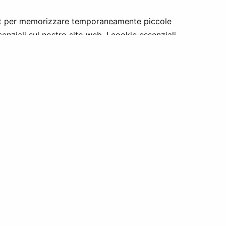
ient per memorizzare temporaneamente piccole
senziali sul nostro sito web. I cookie essenziali
rettificare, cancellare e limitare il trattamento di
dati. Per richiedere informazioni, inviare una e-mail a
 personali) ai sensi dell’Art. 77 del Regolamento
sata, puoi contattarci in qualsiasi momento: